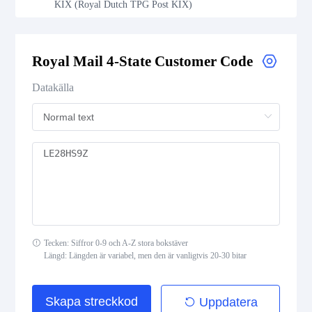
KIX (Royal Dutch TPG Post KIX)
Royal Mail 4-State Customer Code
Royal Mail 4-State Customer Code
Japan Post 4-State Customer Code
Datakälla
AusPost 4-State Customer Code
Deutsche Post Identcode
Deutsche Post Leitcode
USPS Intelligent Mail Barcode
Tecken: Siffror 0-9 och A-Z stora bokstäver
USPS PLANET
Längd: Längden är variabel, men den är vanligtvis 20-30 bitar
USPS POSTNET
Skapa streckkod
Uppdatera