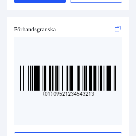
GS1 DataBar Stacked Composite
GS1 DataBar Stacked Omnidirectional
Förhandsgranska
GS1 DataBar Stacked Omnidirectional Composite
GS1 DataBar Truncated
GS1 DataBar Truncated Composite
Medical Device Codes
2D Codes
GS1 2D Codes