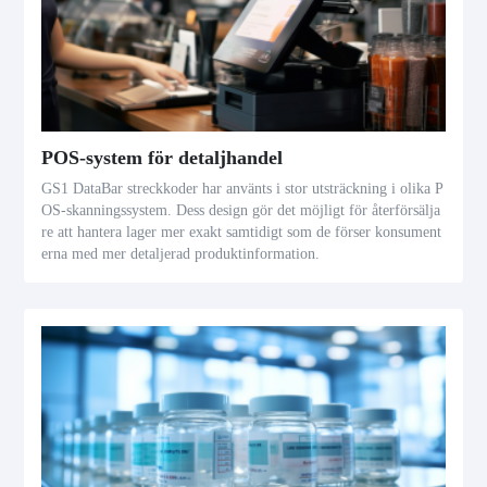
POS-system för detaljhandel
GS1 DataBar streckkoder har använts i stor utsträckning i olika P
OS-skanningssystem. Dess design gör det möjligt för återförsälja
re att hantera lager mer exakt samtidigt som de förser konsument
erna med mer detaljerad produktinformation.