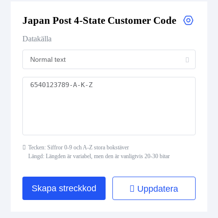
Royal Mail 4-State Customer Code
Japan Post 4-State Customer Code
Japan Post 4-State Customer Code
Datakälla
AusPost 4-State Customer Code
Deutsche Post Identcode
Deutsche Post Leitcode
USPS Intelligent Mail Barcode
Tecken: Siffror 0-9 och A-Z stora bokstäver
USPS PLANET
Längd: Längden är variabel, men den är vanligtvis 20-30 bitar
USPS POSTNET
Skapa streckkod
Uppdatera
ISBN Codes