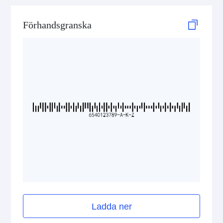
GS1 DataBar
Förhandsgranska
Medical Device Codes
2D Codes
GS1 2D Codes
Ladda ner