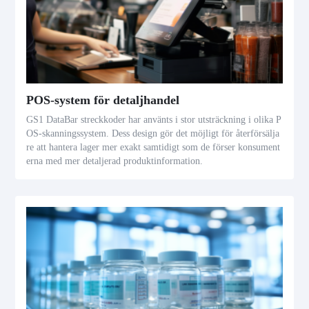
POS-system för detaljhandel
GS1 DataBar streckkoder har använts i stor utsträckning i olika P
OS-skanningssystem. Dess design gör det möjligt för återförsälja
re att hantera lager mer exakt samtidigt som de förser konsument
erna med mer detaljerad produktinformation.