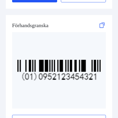
GS1 DataBar Stacked Composite
GS1 DataBar Stacked Omnidirectional
Förhandsgranska
GS1 DataBar Stacked Omnidirectional Composite
GS1 DataBar Truncated
GS1 DataBar Truncated Composite
Medical Device Codes
2D Codes
GS1 2D Codes