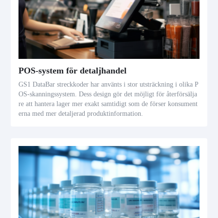
POS-system för detaljhandel
GS1 DataBar streckkoder har använts i stor utsträckning i olika P
OS-skanningssystem. Dess design gör det möjligt för återförsälja
re att hantera lager mer exakt samtidigt som de förser konsument
erna med mer detaljerad produktinformation.