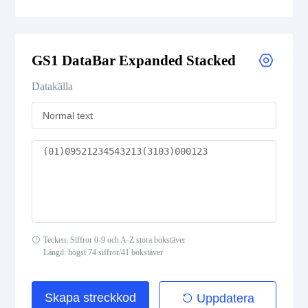
GS1 DataBar Expanded
GS1 DataBar Expanded Stacked
GS1 DataBar Expanded Composite
Datakälla
GS1 DataBar Expanded Stacked
GS1 DataBar Expanded Stacked Composite
GS1 DataBar Limited
GS1 DataBar Limited Composite
GS1 DataBar Omnidirectional
Tecken: Siffror 0-9 och A-Z stora bokstäver
Längd: högst 74 siffror/41 bokstäver
GS1 DataBar Omnidirectional Composite
Skapa streckkod
Uppdatera
GS1 DataBar Stacked