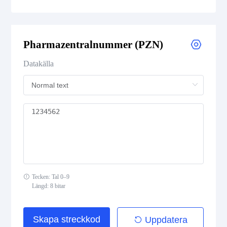
Medical Device Codes
Pharmazentralnummer (PZN)
Flattermarken
Datakälla
HIBC Aztec Code
HIBC Codablock F
HIBC Code 128
HIBC Code 39
Tecken: Tal 0–9
HIBC Data Matrix
Längd: 8 bitar
HIBC Data Matrix Rectangular
Skapa streckkod
Uppdatera