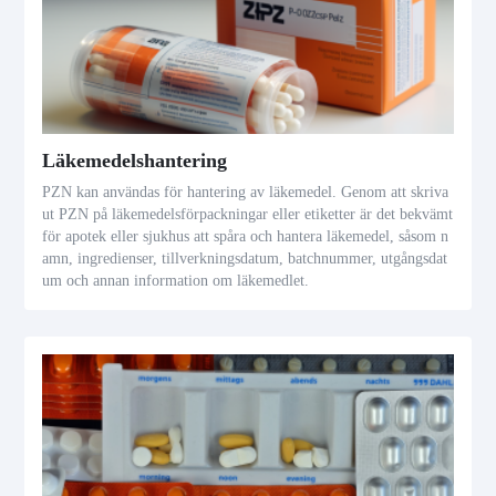
Läkemedelshantering
PZN kan användas för hantering av läkemedel. Genom att skriva
ut PZN på läkemedelsförpackningar eller etiketter är det bekvämt
för apotek eller sjukhus att spåra och hantera läkemedel, såsom n
amn, ingredienser, tillverkningsdatum, batchnummer, utgångsdat
um och annan information om läkemedlet.