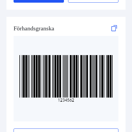
HIBC MicroPDF417
HIBC PDF417
Förhandsgranska
HIBC QR Code
Pharmazentralnummer (PZN)
2D Codes
GS1 2D Codes