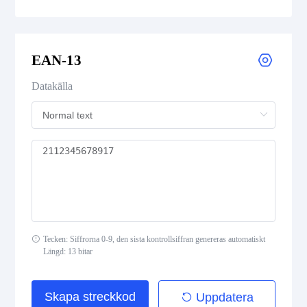
UPC-E
EAN-13
UPC Supplemental 2-Digit
Datakälla
UPC Supplemental 5-Digit
Postal Codes
ISBN Codes
GS1 DataBar
Tecken: Siffrorna 0-9, den sista kontrollsiffran genereras automatiskt
Längd: 13 bitar
Medical Device Codes
Skapa streckkod
Uppdatera