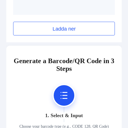
Pharmazentralnummer (PZN)
2D Codes
Ladda ner
GS1 2D Codes
Generate a Barcode/QR Code in 3
Steps
1. Select & Input
Choose your barcode type (e.g., CODE 128, QR Code)