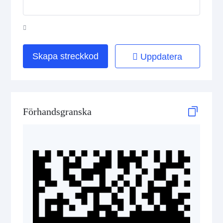
HIBC Aztec Code
HIBC Codablock F
HIBC Code 128
Skapa streckkod
Uppdatera
HIBC Code 39
HIBC Data Matrix
Förhandsgranska
HIBC Data Matrix Rectangular
HIBC MicroPDF417
HIBC PDF417
HIBC QR Code