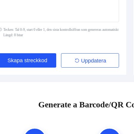
Tecken: Tal 0-9, start 0 eller 1, den sista kontrollsiffran som genereras automatiskt
Längd: 8 bitar
Skapa streckkod
Uppdatera
Generate a Barcode/QR Co