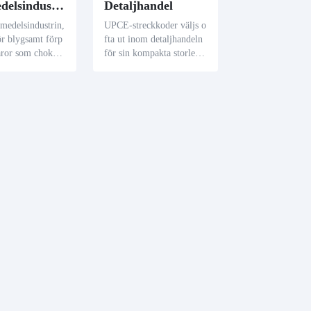
Livsmedelsindustrin
Detaljhandel
medelsindustrin,
UPCE-streckkoder väljs o
för blygsamt förp
fta ut inom detaljhandeln
aror som choklad
för sin kompakta storlek,
s, sparar UPCE-s
vilket gör dem idealiska f
r förpackningsu
ör mindre artiklar som tu
amtidigt som de
ggummi och batterier. De
rar exakt inform
levererar tillräckligt med
rföring.
produktinformation på ett
minimalt fotavtryck, vilk
et gör det möjligt för åter
försäljare att snabbt och e
xakt övervaka försäljning
en.