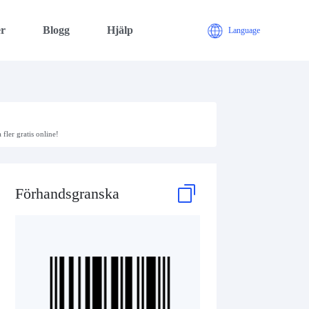
er
Blogg
Hjälp
Language
ler gratis online!
Förhandsgranska