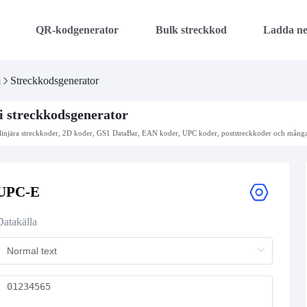
QR-kodgenerator
Bulk streckkod
Ladda n
m
Streckkodsgenerator
i streckkodsgenerator
linjära streckkoder, 2D koder, GS1 DataBar, EAN koder, UPC koder, poststreckkoder och många f
UPC-E
Datakälla