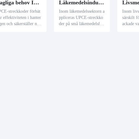
Dagliga behov Industri
Läkemedelsindustrin
CE-streckkoder förbät
Inom läkemedelssektorn a
Inom livs
ar effektiviteten i hanter
ppliceras UPCE-streckko
särskilt 
gen och säkerställer nog
der på små läkemedelsför
ackade v
annheten i produktdata
packningar, såsom ögondr
och godi
r dagliga essentiella pro
oppar och orala lösningar,
treckkode
kter, inklusive kompakt
för att upprätthålla datain
trymme s
kosmetika och personlig
tegritet och effektivisera l
n garante
vårdsartiklar.
äkemedelsspårning och ha
ationsöve
ntering.