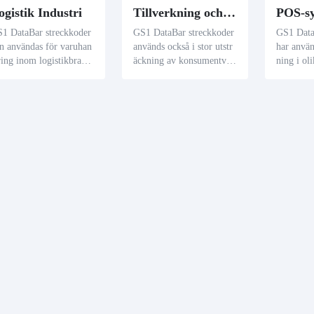
ogistik Industri
Tillverkning och handel med konsumtionsvaror
1 DataBar streckkoder
GS1 DataBar streckkoder
GS1 Data
n användas för varuhan
används också i stor utstr
har använt
ring inom logistikbrans
äckning av konsumentvar
ning i ol
hen. Genom GS1 DataB
utillverkare och branscho
gssystem.
 streckkod kan logistikf
rganisationer. Den kan ko
det möjlig
etag bättre spåra och ha
da all viktig information
are att h
era varuinformation, så
om produkten, såsom vik
exakt sam
m källa, destination, tra
t, pris och utgångsdatum,
rser kon
portmetod, transittid oc
vilket ökar transparensen
mer detal
annan information om
och effektiviteten i levera
ormation
rorna, och även underlä
nskedjan.
a sortering och distributi
 av varor.