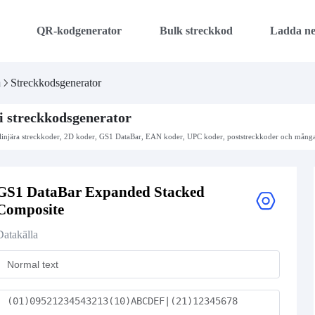
QR-kodgenerator
Bulk streckkod
Ladda n
m
Streckkodsgenerator
i streckkodsgenerator
linjära streckkoder, 2D koder, GS1 DataBar, EAN koder, UPC koder, poststreckkoder och många f
GS1 DataBar Expanded Stacked
Composite
Datakälla