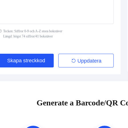
Tecken: Siffror 0-9 och A-Z stora bokstäver
Längd: högst 74 siffror/41 bokstäver
Skapa streckkod
Uppdatera
Generate a Barcode/QR Co