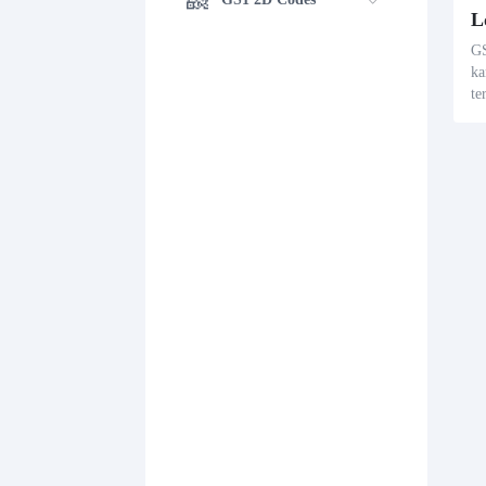
L
GS
ka
te
c
ar
ör
nt
so
ns
h 
va
tt
on