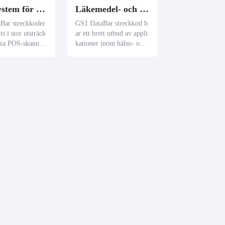
POS-system för detaljhandel
Läkemedel- och hälsovårdsindustrin
Bar streckkoder
GS1 DataBar streckkod h
s i stor utsträck
ar ett brett utbud av appli
ika POS-skannin
kationer inom hälso- och
 Dess design gör
sjukvårdsbranschen. Den
t för återförsälj
kan effektivt koda viktig
antera lager mer
information som serienu
tidigt som de fö
mmer, batchnummer och
sumenterna med
utgångsdatum för läkeme
jerad produktinf
del och medicinska produ
.
kter, vilket garanterar pro
duktsäkerhet och kvalitet.