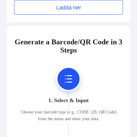
Medical Device Codes
Ladda ner
2D Codes
Generate a Barcode/QR Code in 3
GS1 2D Codes
Steps
1. Select & Input
Choose your barcode type (e.g., CODE 128, QR Code)
from the menu and enter your data.