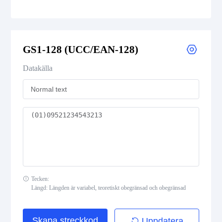
CODE 39
CODE 39 Extended
GS1-128 (UCC/EAN-128)
CODE 39 Mod 43
Datakälla
CODE 93
Codabar
Interleaved 2 of 5
Standard 2 of 5
Tecken:
Längd: Längden är variabel, teoretiskt obegränsad och obegränsad
MSI Plessey (MSI Mod 10)
Pharmacode
Skapa streckkod
Uppdatera