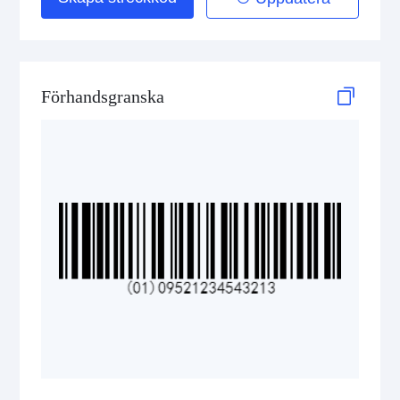
Telepen
GS1-128 (UCC/EAN-128)
Förhandsgranska
LOGMARS
EAN/UPC
Postal Codes
ISBN Codes
GS1 DataBar