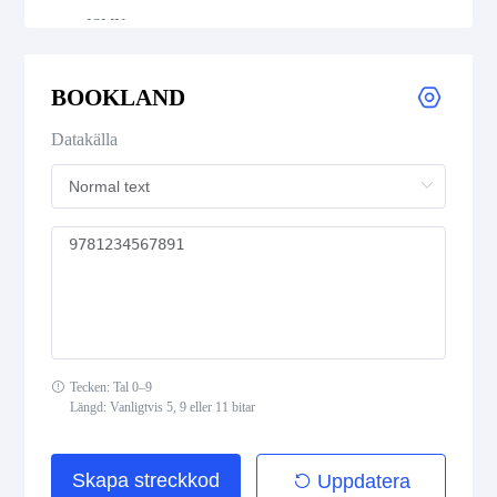
ISMN
ISSN
BOOKLAND
Datakälla
GS1 DataBar
Medical Device Codes
2D Codes
GS1 2D Codes
Tecken: Tal 0–9
Längd: Vanligtvis 5, 9 eller 11 bitar
Skapa streckkod
Uppdatera