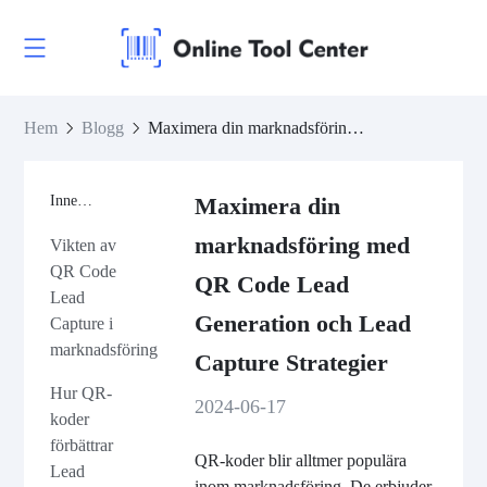
Hem
Blogg
Maximera din marknadsföring med QR Code Lead Generation och Lead Capture Strategier
Innehåll
Maximera din
marknadsföring med
Vikten av
QR Code
QR Code Lead
Lead
Generation och Lead
Capture i
marknadsföring
Capture Strategier
Hur QR-
2024-06-17
koder
förbättrar
QR-koder blir alltmer populära
Lead
inom marknadsföring. De erbjuder