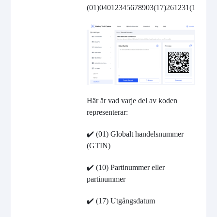
(01)04012345678903(17)261231(10)BA
Här är vad varje del av koden
representerar:
✔️
(01) Globalt handelsnummer
(GTIN)
✔️
(10) Partinummer eller
partinummer
✔️
(17) Utgångsdatum