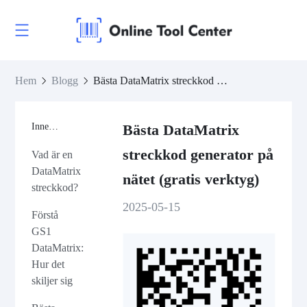
Hem
Blogg
Bästa DataMatrix streckkod generator på nätet (gratis verktyg)
Innehåll
Bästa DataMatrix
streckkod generator på
Vad är en
DataMatrix
nätet (gratis verktyg)
streckkod?
2025-05-15
Förstå
GS1
DataMatrix:
Hur det
skiljer sig