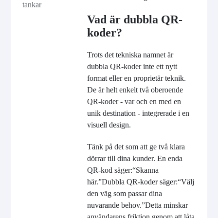
tankar
Vad är dubbla QR-
koder?
Trots det tekniska namnet är
dubbla QR-koder inte ett nytt
format eller en proprietär teknik.
De är helt enkelt två oberoende
QR-koder - var och en med en
unik destination - integrerade i en
visuell design.
Tänk på det som att ge två klara
dörrar till dina kunder. En enda
QR-kod säger:
“
Skanna
här.
”
Dubbla QR-koder säger:
“
Välj
den väg som passar dina
nuvarande behov.
”
Detta minskar
användarens friktion genom att låta