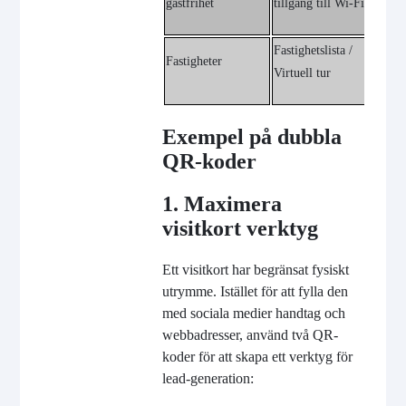
gästfrihet
tillgång till Wi-Fi
/ Loka
Fastighetslista /
Kontak
Fastigheter
Virtuell tur
Whats
Exempel på dubbla
QR-koder
1. Maximera
visitkort verktyg
Ett visitkort har begränsat fysiskt
utrymme. Istället för att fylla den
med sociala medier handtag och
webbadresser, använd två QR-
koder för att skapa ett verktyg för
lead-generation: