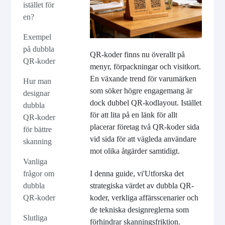
istället för
en?
Exempel
på dubbla
QR-koder finns nu överallt på
QR-koder
menyr, förpackningar och visitkort.
En växande trend för varumärken
Hur man
som söker högre engagemang är
designar
dock dubbel QR-kodlayout. Istället
dubbla
för att lita på en länk för allt
QR-koder
placerar företag två QR-koder sida
för bättre
vid sida för att vägleda användare
skanning
mot olika åtgärder samtidigt.
Vanliga
frågor om
I denna guide, vi
'
Utforska det
dubbla
strategiska värdet av dubbla QR-
QR-koder
koder, verkliga affärsscenarier och
de tekniska designreglerna som
Slutliga
förhindrar skanningsfriktion.