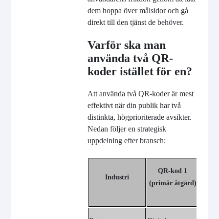
dem hoppa över målsidor och gå
direkt till den tjänst de behöver.
Varför ska man
använda två QR-
koder istället för en?
Att använda två QR-koder är mest
effektivt när din publik har två
distinkta, högprioriterade avsikter.
Nedan följer en strategisk
uppdelning efter bransch:
Q
QR-kod 1
Industri
(S
(primär åtgärd)
R
Online