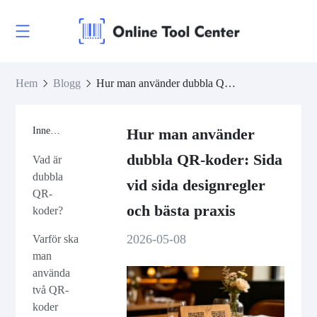
Hem
Blogg
Hur man använder dubbla QR-koder: Sida vid sida designregler och bästa praxis
Innehåll
Hur man använder
dubbla QR-koder: Sida
Vad är
dubbla
vid sida designregler
QR-
och bästa praxis
koder?
2026-05-08
Varför ska
man
använda
två QR-
koder