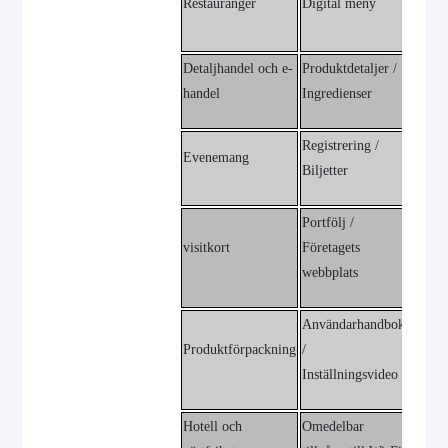
Restauranger
Digital meny
Betaln
Detaljhandel och e-
Produktdetaljer /
Rabatt
handel
Ingredienser
lojalit
Registrering /
Platska
Evenemang
Biljetter
Tidspl
Portfölj /
vCard 
visitkort
Företagets
Spara 
webbplats
Användarhandbok
Garant
Produktförpackning
/
/ Supp
Inställningsvideo
Hotell och
Omedelbar
Feedb