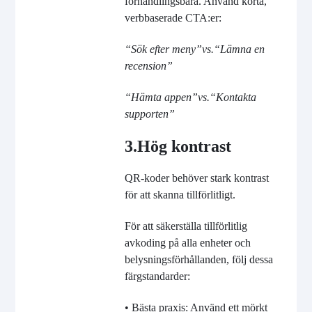
förhandlingsbara. Använd korta,
verbbaserade CTA:er:
“
Sök efter meny
”
vs.
“
Lämna en
recension
”
“
Hämta appen
”
vs.
“
Kontakta
supporten
”
3.
Hög kontrast
QR-koder behöver stark kontrast
för att skanna tillförlitligt.
För att säkerställa tillförlitlig
avkoding på alla enheter och
belysningsförhållanden, följ dessa
färgstandarder:
• Bästa praxis: Använd ett mörkt