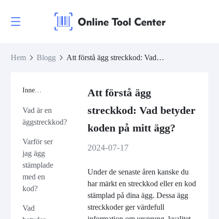
Hem
Blogg
Att förstå ägg streckkod: Vad betyder koden på mitt ägg?
Innehåll
Att förstå ägg
streckkod: Vad betyder
Vad är en
äggstreckkod?
koden på mitt ägg?
Varför ser
2024-07-17
jag ägg
stämplade
Under de senaste åren kanske du
med en
har märkt en streckkod eller en kod
kod?
stämplad på dina ägg. Dessa ägg
streckkoder ger värdefull
Vad
information om ursprung, kvalitet